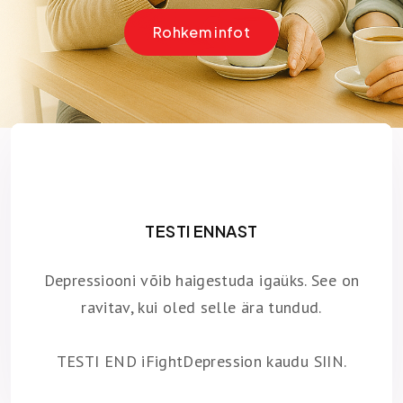
Rohkem infot
TESTI ENNAST
Depressiooni võib haigestuda igaüks. See on
ravitav, kui oled selle ära tundud.
TESTI END iFightDepression kaudu SIIN.