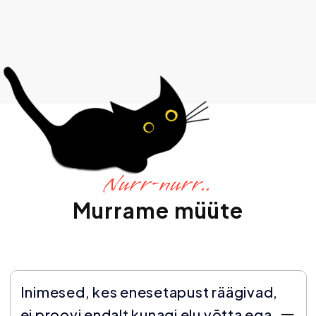
Nurr-nurr..
Murrame müüte
Inimesed, kes enesetapust räägivad,
ei proovi endalt kunagi elu võtta ega