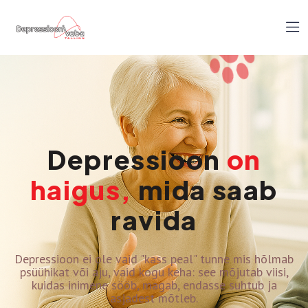
Depressioon
on
haigus,
mida saab
ravida
Depressioon ei ole vaid "kass peal" tunne mis hõlmab
psüühikat või aju, vaid kogu keha: see mõjutab viisi,
kuidas inimene sööb, magab, endasse suhtub ja
asjadest mõtleb.